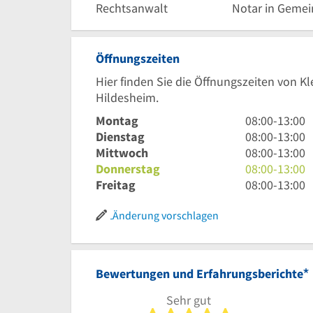
Rechtsanwalt
Notar in Gemei
Öffnungszeiten
Hier finden Sie die Öffnungszeiten von Kl
Hildesheim.
8
Montag
08:00
-
13:00
Uhr
8
Dienstag
08:00
-
13:00
bis
Uhr
8
Mittwoch
08:00
-
13:00
13
bis
Uhr
8
Donnerstag
08:00
-
13:00
Uhr
13
bis
Uhr
8
Freitag
08:00
-
13:00
Uhr
13
bis
Uhr
Uhr
13
bis
Änderung vorschlagen
Uhr
13
Uhr
*
Bewertungen und Erfahrungsberichte
Sehr gut