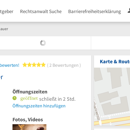
tgeber
Rechtsanwalt Suche
Barrierefreiheitserklärung
nauer
Karte & Rout
5 von 5 Sternen
 bewerten!
2 Bewertungen
r
Öffnungszeiten
schließt in 2 Std.
Öffnungszeiten hinzufügen
Fotos, Videos