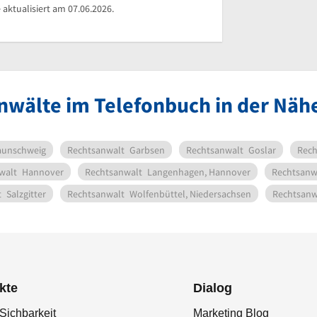
 aktualisiert am 07.06.2026.
nwälte im Telefonbuch in der Näh
aunschweig
Rechtsanwalt
Garbsen
Rechtsanwalt
Goslar
Rech
walt
Hannover
Rechtsanwalt
Langenhagen, Hannover
Rechtsanw
t
Salzgitter
Rechtsanwalt
Wolfenbüttel, Niedersachsen
Rechtsanw
kte
Dialog
Sichbarkeit
Marketing Blog