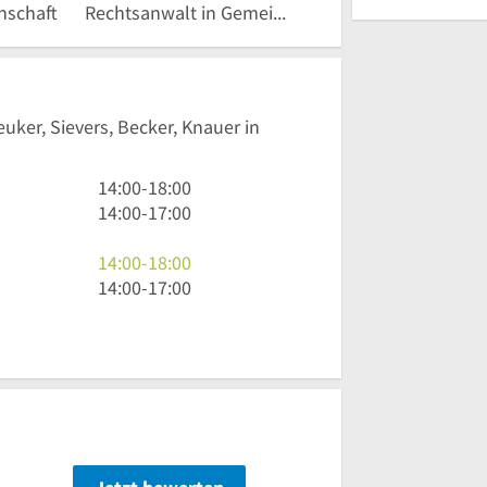
nschaft
Rechtsanwalt in Gemeinschaft
euker, Sievers, Becker, Knauer in
14
14:00
-
18:00
Uhr
14
14:00
-
17:00
bis
Uhr
18
bis
14
14:00
-
18:00
Uhr
17
Uhr
14
14:00
-
17:00
Uhr
bis
Uhr
18
bis
Uhr
17
Uhr