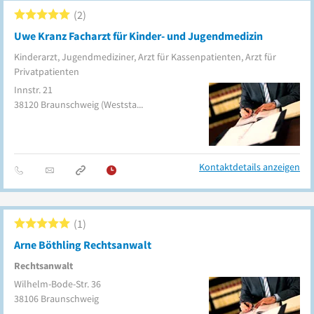
2
Uwe Kranz Facharzt für Kinder- und Jugendmedizin
Kinderarzt, Jugendmediziner, Arzt für Kassenpatienten, Arzt für
Privatpatienten
Innstr. 21
38120
Braunschweig
(Weststadt)
Kontaktdetails anzeigen
1
Arne Böthling Rechtsanwalt
Rechtsanwalt
Wilhelm-Bode-Str. 36
38106
Braunschweig