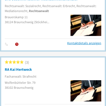
Rechtsanwalt: Sozialrecht, Rechtsanwalt: Erbrecht, Rechtsanwalt:
Mediationsrecht,
Rechtsanwalt
Brauerskamp 11
38124
Braunschweig
(Stöckheim)
Kontaktdetails anzeigen
3
RA Kai Hertweck
Fachanwalt: Strafrecht
Wolfenbütteler Str. 79
38102
Braunschweig