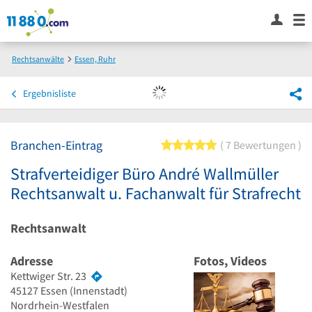
Rechtsanwälte
Essen, Ruhr
Strafverteidiger Büro André Wallmüller Rechtsanwalt u. Fachanwalt für Strafrecht
Ergebnisliste
Branchen-Eintrag
5 von 5 Sternen
7 Bewertungen
Strafverteidiger Büro André Wallmüller
Rechtsanwalt u. Fachanwalt für Strafrecht
Rechtsanwalt
Adresse
Fotos, Videos
Kettwiger Str. 23
45127
Essen
(Innenstadt)
Nordrhein-Westfalen