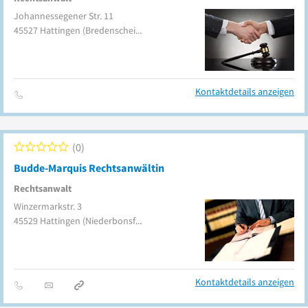
Johannessegener Str. 11
45527
Hattingen
(Bredenscheid-Stüter)
Kontaktdetails anzeigen
0
Budde-Marquis Rechtsanwältin
Rechtsanwalt
Winzermarkstr. 3
45529
Hattingen
(Niederbonsfeld)
Kontaktdetails anzeigen