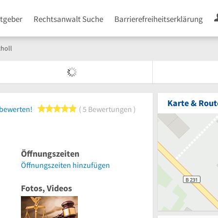
tgeber
Rechtsanwalt Suche
Barrierefreiheitserklärung
holl
Karte & Rout
5 von 5 Sternen
 bewerten!
5 Bewertungen
Öffnungszeiten
Öffnungszeiten hinzufügen
Fotos, Videos