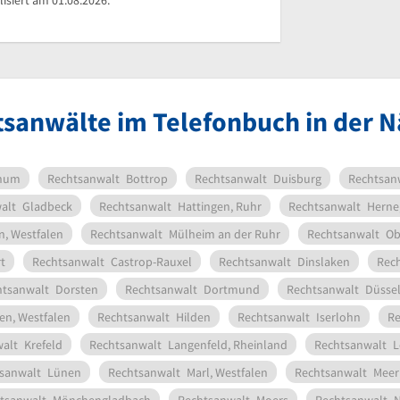
isiert am 01.08.2026.
tsanwälte im Telefonbuch in der N
hum
Rechtsanwalt
Bottrop
Rechtsanwalt
Duisburg
Rechtsan
alt
Gladbeck
Rechtsanwalt
Hattingen, Ruhr
Rechtsanwalt
Herne
n, Westfalen
Rechtsanwalt
Mülheim an der Ruhr
Rechtsanwalt
Ob
t
Rechtsanwalt
Castrop-Rauxel
Rechtsanwalt
Dinslaken
Rec
htsanwalt
Dorsten
Rechtsanwalt
Dortmund
Rechtsanwalt
Düssel
en, Westfalen
Rechtsanwalt
Hilden
Rechtsanwalt
Iserlohn
Re
alt
Krefeld
Rechtsanwalt
Langenfeld, Rheinland
Rechtsanwalt
L
sanwalt
Lünen
Rechtsanwalt
Marl, Westfalen
Rechtsanwalt
Meer