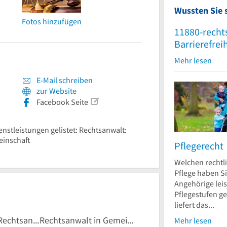
Wussten Sie 
Fotos hinzufügen
11880-recht
Barrierefrei
Mehr lesen
E-Mail schreiben
zur Website
Facebook Seite
enstleistungen gelistet: Rechtsanwalt:
einschaft
Pflegerecht
Welchen rechtl
Pflege haben S
Angehörige leis
Pflegestufen g
liefert das...
Rechtsanwalt: Rechtsanwaltskanzleien
Rechtsanwalt in Gemeinschaft
Mehr lesen