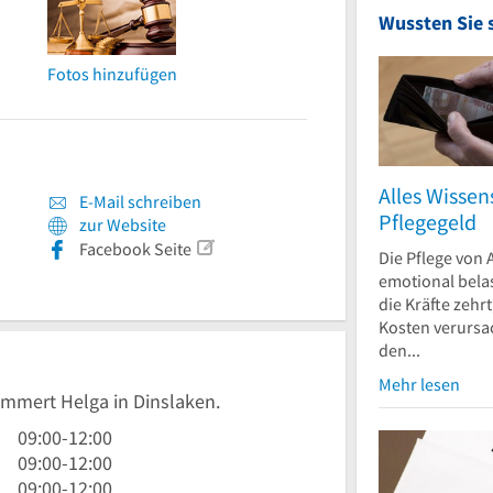
Wussten Sie 
Fotos hinzufügen
Alles Wisse
E-Mail schreiben
Pflegegeld
zur Website
Facebook Seite
Die Pflege von 
emotional bela
die Kräfte zehr
Kosten verursa
den...
Mehr lesen
emmert Helga in Dinslaken.
9
09:00
-
12:00
Uhr
9
09:00
-
12:00
bis
Uhr
9
09:00
-
12:00