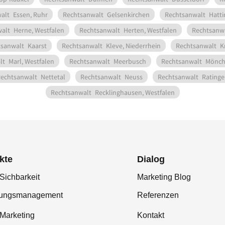
alt
Essen, Ruhr
Rechtsanwalt
Gelsenkirchen
Rechtsanwalt
Hatti
alt
Herne, Westfalen
Rechtsanwalt
Herten, Westfalen
Rechtsanw
tsanwalt
Kaarst
Rechtsanwalt
Kleve, Niederrhein
Rechtsanwalt
K
lt
Marl, Westfalen
Rechtsanwalt
Meerbusch
Rechtsanwalt
Mönch
echtsanwalt
Nettetal
Rechtsanwalt
Neuss
Rechtsanwalt
Rating
Rechtsanwalt
Recklinghausen, Westfalen
kte
Dialog
Sichbarkeit
Marketing Blog
tungsmanagement
Referenzen
-Marketing
Kontakt