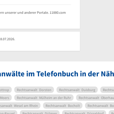
rn unserer und anderer Portale. 11880.com
8.07.2026.
anwälte im Telefonbuch in der Näh
ottrop
Rechtsanwalt
Dorsten
Rechtsanwalt
Duisburg
Rechts
Moers
Rechtsanwalt
Mülheim an der Ruhr
Rechtsanwalt
Oberhau
tsanwalt
Wesel am Rhein
Rechtsanwalt
Bocholt
Rechtsanwalt
B
op-Rauxel
Rechtsanwalt
Dülmen
Rechtsanwalt
Düsseldorf
R