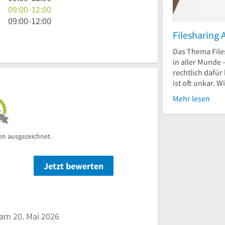
12
bis
Uhr
9
09:00
-
12:00
Uhr
12
bis
Uhr
9
09:00
-
12:00
Uhr
12
bis
Uhr
Filesharin
Uhr
12
bis
Das Thema File
Uhr
12
in aller Munde
Uhr
rechtlich dafür
ist oft unkar. W
Mehr lesen
en ausgezeichnet.
Jetzt bewerten
n
am 20. Mai 2026