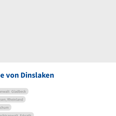
e von Dinslaken
anwalt
Gladbeck
sen, Rheinland
ochum
echtsanwalt
Erkrath