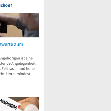
schon?
nswerte zum
Angehörigen ist eine
stende Angelegenheit,
t, Zeit raubt und hohe
cht. Um zumindest