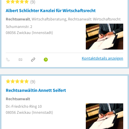
9
Albert Schlichter Kanzlei für Wirtschaftsrecht
Rechtsanwalt
, Wirtschaftsberatung, Rechtsanwalt: Wirtschaftsrecht
Schumannstr. 2
08056
Zwickau
(Innenstadt)
Kontaktdetails anzeigen
9
Rechtsanwältin Annett Seifert
Rechtsanwalt
Dr.-Friedrichs-Ring 10
08056
Zwickau
(Innenstadt)