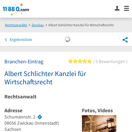
Rechtsanwälte
Zwickau
Albert Schlichter Kanzlei für Wirtschaftsrecht
Ergebnisliste
Branchen-Eintrag
5 von 5 Sternen
9 Bewertungen
Albert Schlichter Kanzlei für
Wirtschaftsrecht
Rechtsanwalt
Adresse
Fotos, Videos
Schumannstr. 2
08056
Zwickau
(Innenstadt)
Sachsen