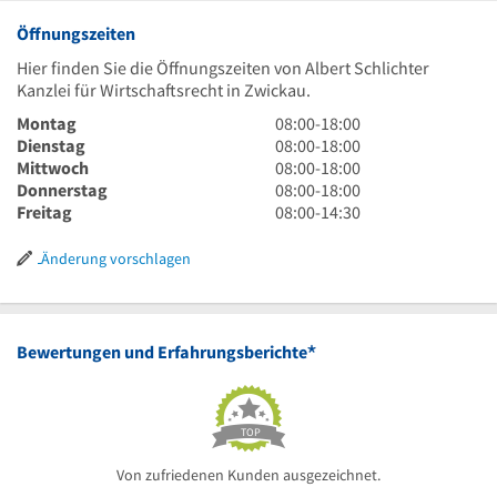
Öffnungszeiten
Hier finden Sie die Öffnungszeiten von Albert Schlichter
Kanzlei für Wirtschaftsrecht in Zwickau.
8
Montag
08:00
-
18:00
Uhr
8
Dienstag
08:00
-
18:00
bis
Uhr
8
Mittwoch
08:00
-
18:00
18
bis
Uhr
8
Donnerstag
08:00
-
18:00
Uhr
18
bis
Uhr
8
Freitag
08:00
-
14:30
Uhr
18
bis
Uhr
Uhr
18
bis
Änderung vorschlagen
Uhr
14
Uhr
30
*
Bewertungen und Erfahrungsberichte
TOP
Von zufriedenen Kunden ausgezeichnet.