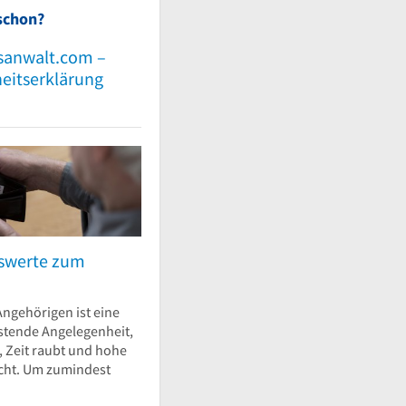
schon?
sanwalt.com –
heitserklärung
nswerte zum
Angehörigen ist eine
stende Angelegenheit,
t, Zeit raubt und hohe
cht. Um zumindest