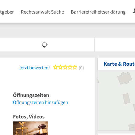
tgeber
Rechtsanwalt Suche
Barrierefreiheitserklärung
Karte & Rout
0 von 5 Sternen
Jetzt bewerten!
0
Öffnungszeiten
Öffnungszeiten hinzufügen
Fotos, Videos