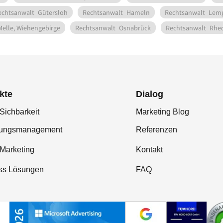
echtsanwalt
Gütersloh
Rechtsanwalt
Hameln
Rechtsanwalt
Lem
Melle, Wiehengebirge
Rechtsanwalt
Osnabrück
Rechtsanwalt
Rhe
kte
Dialog
Sichbarkeit
Marketing Blog
tungsmanagement
Referenzen
-Marketing
Kontakt
ss Lösungen
FAQ