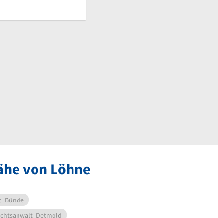
Nähe von Löhne
t
Bünde
chtsanwalt
Detmold