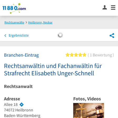
Rechtsanwälte
Heilbronn, Neckar
Rechtsanwältin und Fachanwältin für Strafrecht Elisabeth Unger-Schnell
Ergebnisliste
Branchen-Eintrag
5 von 5 Sternen
1 Bewertung
Rechtsanwältin und Fachanwältin für
Strafrecht Elisabeth Unger-Schnell
Rechtsanwalt
Adresse
Fotos, Videos
Allee 18
74072
Heilbronn
Baden-Württemberg