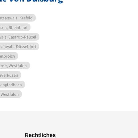
htsanwalt
Krefeld
sen, Rheinland
alt
Castrop-Rauxel
sanwalt
Düsseldorf
enbroich
rne, Westfalen
everkusen
engladbach
 Westfalen
Rechtliches