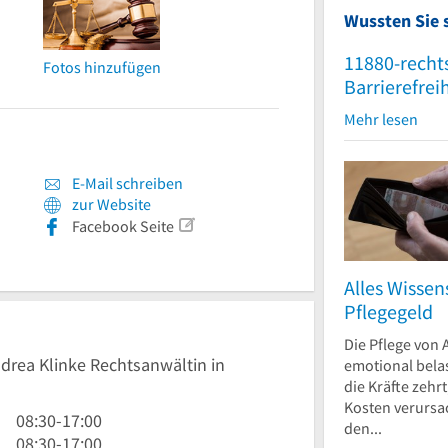
Wussten Sie 
11880-recht
Fotos hinzufügen
Barrierefrei
Mehr lesen
E-Mail schreiben
zur Website
Facebook Seite
Alles Wisse
Pflegegeld
Die Pflege von 
ndrea Klinke Rechtsanwältin in
emotional bela
die Kräfte zehr
Kosten verursa
8
08:30
-
17:00
den...
Uhr
8
08:30
-
17:00