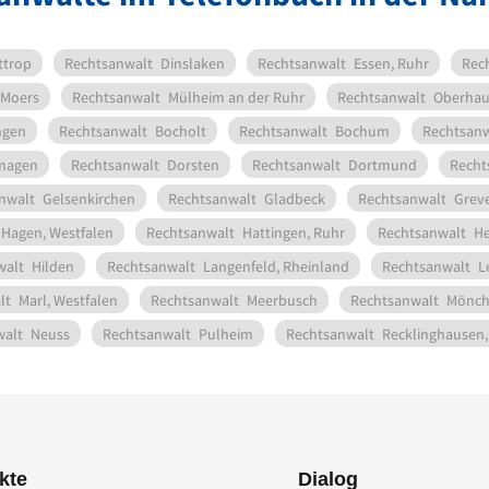
ttrop
Rechtsanwalt
Dinslaken
Rechtsanwalt
Essen, Ruhr
Rec
Moers
Rechtsanwalt
Mülheim an der Ruhr
Rechtsanwalt
Oberhau
ngen
Rechtsanwalt
Bocholt
Rechtsanwalt
Bochum
Rechtsanw
magen
Rechtsanwalt
Dorsten
Rechtsanwalt
Dortmund
Recht
nwalt
Gelsenkirchen
Rechtsanwalt
Gladbeck
Rechtsanwalt
Grev
Hagen, Westfalen
Rechtsanwalt
Hattingen, Ruhr
Rechtsanwalt
He
walt
Hilden
Rechtsanwalt
Langenfeld, Rheinland
Rechtsanwalt
L
lt
Marl, Westfalen
Rechtsanwalt
Meerbusch
Rechtsanwalt
Mönch
walt
Neuss
Rechtsanwalt
Pulheim
Rechtsanwalt
Recklinghausen,
kte
Dialog