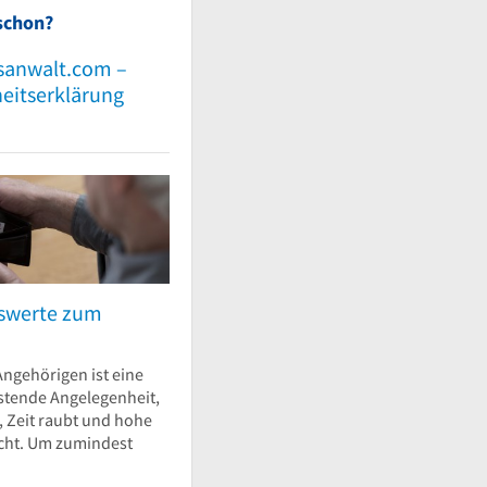
schon?
sanwalt.com –
heitserklärung
nswerte zum
Angehörigen ist eine
stende Angelegenheit,
t, Zeit raubt und hohe
cht. Um zumindest