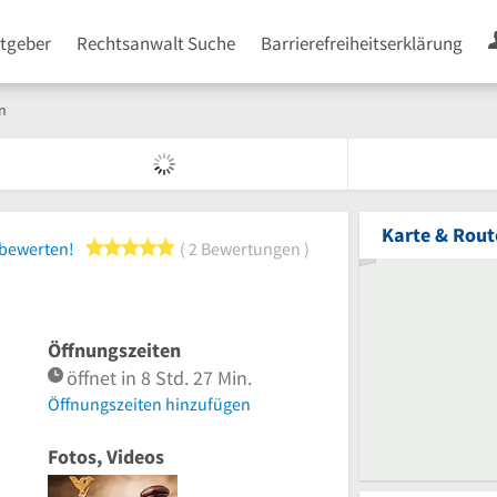
tgeber
Rechtsanwalt Suche
Barrierefreiheitserklärung
n
Karte & Rout
5 von 5 Sternen
 bewerten!
2 Bewertungen
Öffnungszeiten
öffnet in 8 Std. 27 Min.
Öffnungszeiten hinzufügen
Fotos, Videos