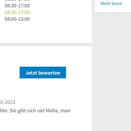
Mehr lesen
30
Uhr
8
08:30
-
17:00
bis
30
Uhr
8
08:30
-
17:00
17
bis
30
Uhr
8
08:00
-
13:00
Uhr
17
bis
30
Uhr
Uhr
17
bis
bis
Uhr
17
13
Uhr
Uhr
Jetzt bewerten
n
li 2023
in. Sie gibt sich viel Mühe, man