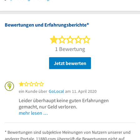
Uhr
14
Uhr
*
Bewertungen und Erfahrungsberichte
1 von 5 Sternen
1 Bewertung
Jetzt bewerten
1 von 5 Sternen
ein Kunde über
GoLocal
am 11. April 2020
Leider überhaupt keine guten Erfahrungen
gemacht, nur Geld verloren.
mehr lesen …
* Bewertungen sind subjektive Meinungen von Nutzern unserer und
anderer Portale. 11880.com überprüft die Bewertungen nicht auf