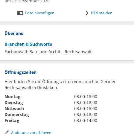
am 13. Dezember 2020
Foto hinzufügen
Bild melden
Über uns
Branchen & Suchworte
Fachanwalt: Bau- und Architektenrecht
Rechtsanwalt
Öffnungszeiten
Hier finden Sie die Öffnungszeiten von Joachim Germer
Rechtsanwalt in Dinslaken.
8
Montag
08:00
-
18:00
Uhr
8
Dienstag
08:00
-
18:00
bis
Uhr
8
Mittwoch
08:00
-
18:00
18
bis
Uhr
8
Donnerstag
08:00
-
18:00
Uhr
18
bis
Uhr
8
Freitag
08:00
-
14:00
Uhr
18
bis
Uhr
Uhr
18
bis
Änderung vorschlagen