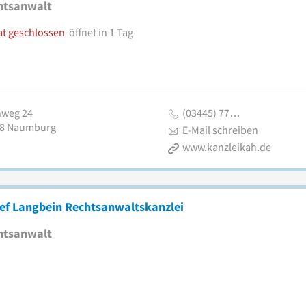
htsanwalt
at geschlossen
öffnet in 1 Tag
nweg 24
(03445) 77…
8
Naumburg
E-Mail schreiben
www.kanzleikah.de
lef Langbein Rechtsanwaltskanzlei
htsanwalt