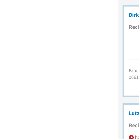
Dir
Rec
Brüc
0661
Lut
Rec
h