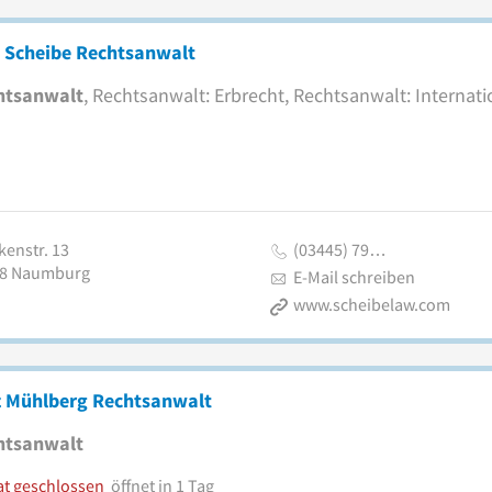
k Scheibe Rechtsanwalt
htsanwalt
, Rechtsanwalt: Erbrecht, Rechtsanwalt: Internat
kenstr. 13
(03445) 79…
8
Naumburg
E-Mail schreiben
www.scheibelaw.com
z Mühlberg Rechtsanwalt
htsanwalt
at geschlossen
öffnet in 1 Tag