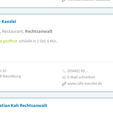
 Kanzlei
, Restaurant,
Rechtsanwalt
t geöffnet
schließt in 2 Std. 6 Min.
t 10
(03445) 69…
8
Naumburg
E-Mail schreiben
www.cafe-kanzlei.de
istian Kah Rechtsanwalt