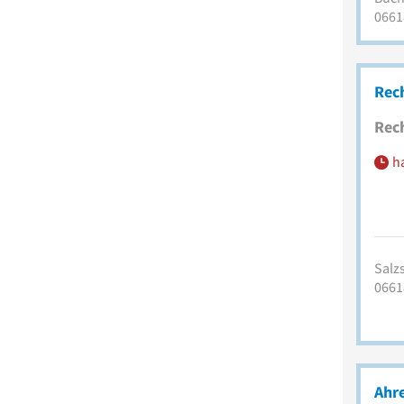
0661
​Re
Rec
h
Salzs
0661
Ahr