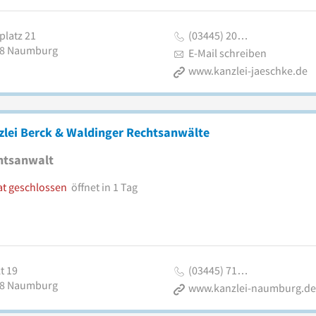
latz 21
(03445) 20…
8
Naumburg
E-Mail schreiben
www.kanzlei-jaeschke.de
zlei Berck & Waldinger Rechtsanwälte
htsanwalt
at geschlossen
öffnet in 1 Tag
t 19
(03445) 71…
8
Naumburg
www.kanzlei-naumburg.de