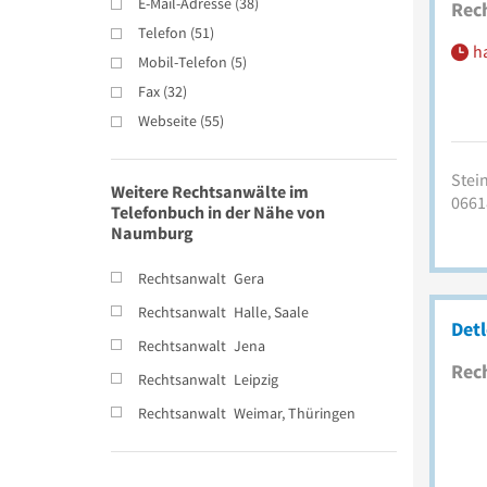
E-Mail-Adresse
(
38
)
Rec
Telefon
(
51
)
h
Mobil-Telefon
(
5
)
Fax
(
32
)
Webseite
(
55
)
Stei
Weitere Rechtsanwälte im
0661
Telefonbuch in der Nähe von
Naumburg
Rechtsanwalt
Gera
Rechtsanwalt
Halle, Saale
Det
Rechtsanwalt
Jena
Rec
Rechtsanwalt
Leipzig
Rechtsanwalt
Weimar, Thüringen