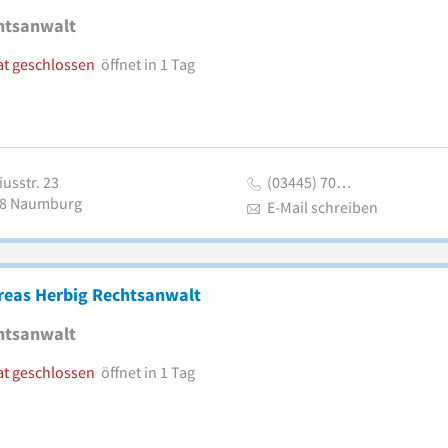
htsanwalt
at geschlossen
öffnet in 1 Tag
usstr. 23
(03445) 70…
8
Naumburg
E-Mail schreiben
reas Herbig Rechtsanwalt
htsanwalt
at geschlossen
öffnet in 1 Tag