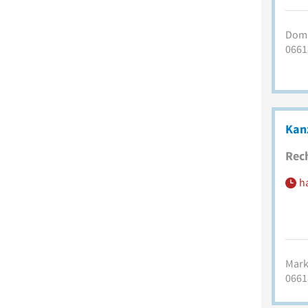
Domp
0661
Kan
Rec
h
Mark
0661