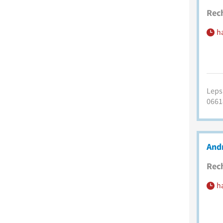
Rec
h
Lepsi
0661
And
Rec
h