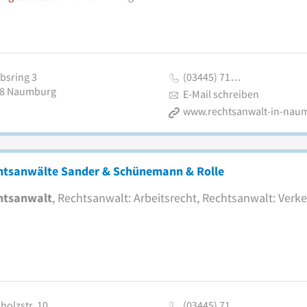
bsring 3
(03445) 71…
8
Naumburg
E-Mail schreiben
htsanwälte Sander & Schünemann & Rolle
htsanwalt
, Rechtsanwalt: Arbeitsrecht, Rechtsanwalt: Verk
holzstr. 10
(03445) 71…