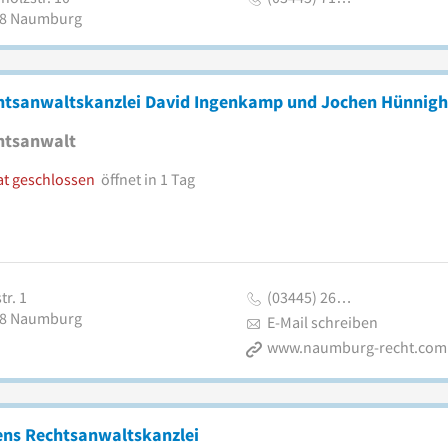
8
Naumburg
chtsanwaltskanzlei David Ingenkamp und Jochen Hünnigh
htsanwalt
at geschlossen
öffnet in 1 Tag
tr. 1
(03445) 26…
8
Naumburg
E-Mail schreiben
www.naumburg-recht.com
ens Rechtsanwaltskanzlei