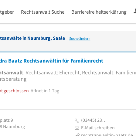
tgeber
Rechtsanwalt Suche
Barrierefreiheitserklärung
tsanwälte in
Naumburg, Saale
Suche ändern
ra Baatz Rechtsanwältin für Familienrecht
htsanwalt
, Rechtsanwalt: Eherecht, Rechtsanwalt: Familien
htsberatung
at geschlossen
öffnet in 1 Tag
latz 9
(03445) 23…
8
Naumburg
E-Mail schreiben
rechtsanwaeltin-baatz.de