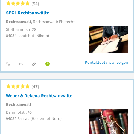
54
SEGL Rechtsanwälte
Rechtsanwalt
, Rechtsanwalt: Eherecht
Stethaimerstr. 28
84034
Landshut
(Nikola)
Kontaktdetails anzeigen
47
Weber & Dekena Rechtsanwälte
Rechtsanwalt
Bahnhofstr. 40
94032
Passau
(Haidenhof-Nord)