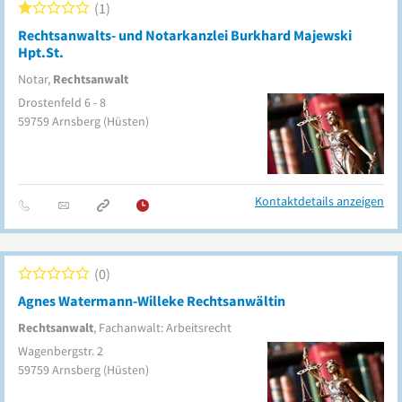
1
Rechtsanwalts- und Notarkanzlei Burkhard Majewski
Hpt.St.
Notar,
Rechtsanwalt
Drostenfeld 6 - 8
59759
Arnsberg
(Hüsten)
Kontaktdetails anzeigen
0
Agnes Watermann-Willeke Rechtsanwältin
Rechtsanwalt
, Fachanwalt: Arbeitsrecht
Wagenbergstr. 2
59759
Arnsberg
(Hüsten)