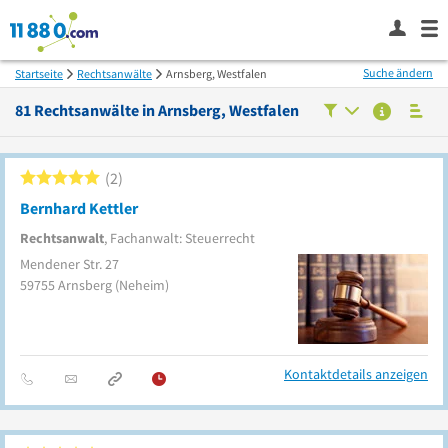
Suche ändern
Startseite
Rechtsanwälte
Arnsberg, Westfalen
81
Rechtsanwälte in
Arnsberg, Westfalen
2
Bernhard Kettler
Rechtsanwalt
, Fachanwalt: Steuerrecht
Mendener Str. 27
59755
Arnsberg
(Neheim)
Kontaktdetails anzeigen