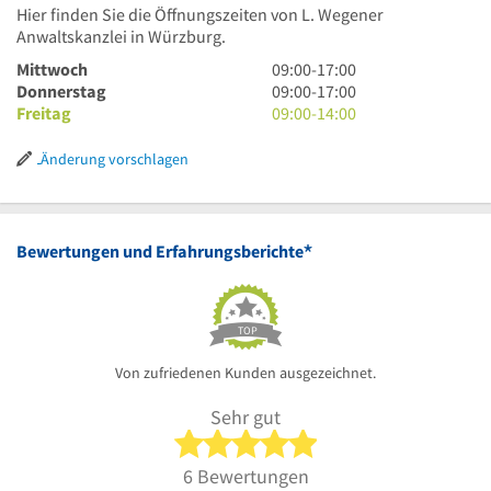
Hier finden Sie die Öffnungszeiten von L. Wegener
Anwaltskanzlei in Würzburg.
9
Mittwoch
09:00
-
17:00
Uhr
9
Donnerstag
09:00
-
17:00
bis
Uhr
9
Freitag
09:00
-
14:00
17
bis
Uhr
Uhr
17
bis
Änderung vorschlagen
Uhr
14
Uhr
*
Bewertungen und Erfahrungsberichte
TOP
Von zufriedenen Kunden ausgezeichnet.
Sehr gut
5 von 5 Sternen
6 Bewertungen