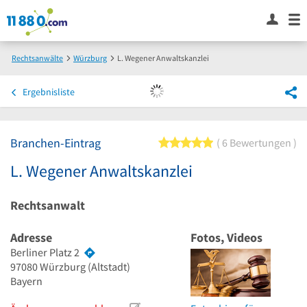
Rechtsanwälte
Würzburg
L. Wegener Anwaltskanzlei
Ergebnisliste
Branchen-Eintrag
5 von 5 Sternen
6 Bewertungen
L. Wegener Anwaltskanzlei
Rechtsanwalt
Adresse
Fotos, Videos
Berliner Platz 2
97080
Würzburg
(Altstadt)
Bayern