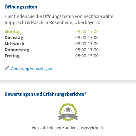
Öffnungszeiten
Hier finden Sie die Öffnungszeiten von Rechtsanwälte
Rupprecht & Rösch in Rosenheim, Oberbayern.
8
Montag
08:00
-
17:00
Uhr
8
Dienstag
08:00
-
17:00
bis
Uhr
8
Mittwoch
08:00
-
17:00
17
bis
Uhr
8
Donnerstag
08:00
-
17:00
Uhr
17
bis
Uhr
8
Freitag
08:00
-
15:00
Uhr
17
bis
Uhr
Uhr
17
bis
Änderung vorschlagen
Uhr
15
Uhr
*
Bewertungen und Erfahrungsberichte
TOP
Von zufriedenen Kunden ausgezeichnet.