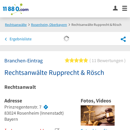
Rechtsanwälte
Rosenheim, Oberbayern
Rechtsanwälte Rupprecht & Rösch
Ergebnisliste
Branchen-Eintrag
5 von 5 Sternen
11 Bewertungen
Rechtsanwälte Rupprecht & Rösch
Rechtsanwalt
Adresse
Fotos, Videos
Prinzregentenstr. 7
83024
Rosenheim
(Innenstadt)
Bayern