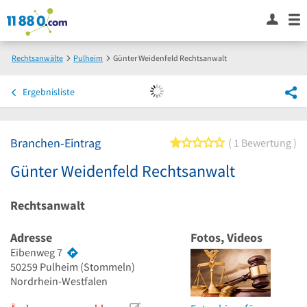
Rechtsanwälte
Pulheim
Günter Weidenfeld Rechtsanwalt
Ergebnisliste
Branchen-Eintrag
1 von 5 Sternen
1 Bewertung
Günter Weidenfeld Rechtsanwalt
Rechtsanwalt
Adresse
Fotos, Videos
Eibenweg 7
50259
Pulheim
(Stommeln)
Nordrhein-Westfalen