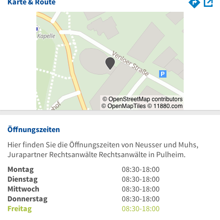
Karte & Route
Öffnungszeiten
Hier finden Sie die Öffnungszeiten von Neusser und Muhs,
Jurapartner Rechtsanwälte Rechtsanwälte in Pulheim.
8
Montag
08:30
-
18:00
Uhr
8
Dienstag
08:30
-
18:00
30
Uhr
8
Mittwoch
08:30
-
18:00
bis
30
Uhr
8
Donnerstag
08:30
-
18:00
18
bis
30
Uhr
8
Freitag
08:30
-
18:00
Uhr
18
bis
30
Uhr