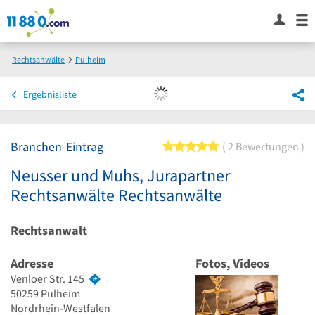
Rechtsanwälte
Pulheim
Neusser und Muhs, Jurapartner Rechtsanwälte Rechtsanwälte
Ergebnisliste
Branchen-Eintrag
5 von 5 Sternen
2 Bewertungen
Neusser und Muhs, Jurapartner
Rechtsanwälte Rechtsanwälte
Rechtsanwalt
Adresse
Fotos, Videos
Venloer Str. 145
50259
Pulheim
Nordrhein-Westfalen