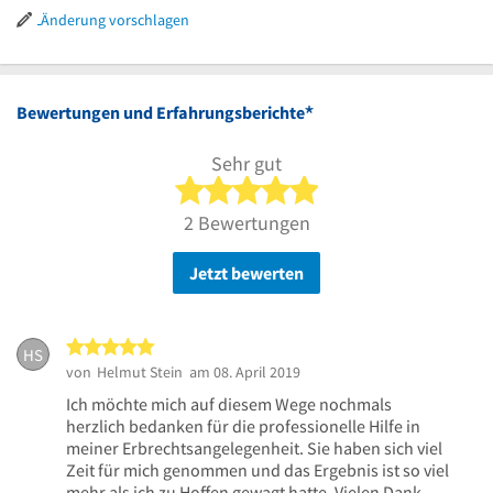
Uhr
18
bis
30
Änderung vorschlagen
Uhr
18
bis
Uhr
18
Uhr
*
Bewertungen und Erfahrungsberichte
Sehr gut
5 von 5 Sternen
2 Bewertungen
Jetzt bewerten
5 von 5 Sternen
HS
von
Helmut Stein
am 08. April 2019
Ich möchte mich auf diesem Wege nochmals
herzlich bedanken für die professionelle Hilfe in
meiner Erbrechtsangelegenheit. Sie haben sich viel
Zeit für mich genommen und das Ergebnis ist so viel
mehr als ich zu Hoffen gewagt hatte. Vielen Dank