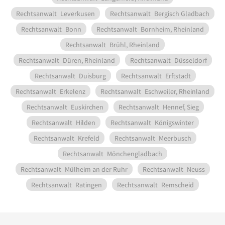
Rechtsanwalt
Leverkusen
Rechtsanwalt
Bergisch Gladbach
Rechtsanwalt
Bonn
Rechtsanwalt
Bornheim, Rheinland
Rechtsanwalt
Brühl, Rheinland
Rechtsanwalt
Düren, Rheinland
Rechtsanwalt
Düsseldorf
Rechtsanwalt
Duisburg
Rechtsanwalt
Erftstadt
Rechtsanwalt
Erkelenz
Rechtsanwalt
Eschweiler, Rheinland
Rechtsanwalt
Euskirchen
Rechtsanwalt
Hennef, Sieg
Rechtsanwalt
Hilden
Rechtsanwalt
Königswinter
Rechtsanwalt
Krefeld
Rechtsanwalt
Meerbusch
Rechtsanwalt
Mönchengladbach
Rechtsanwalt
Mülheim an der Ruhr
Rechtsanwalt
Neuss
Rechtsanwalt
Ratingen
Rechtsanwalt
Remscheid