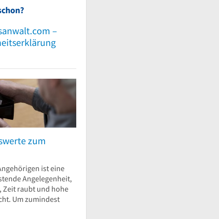
schon?
sanwalt.com –
heitserklärung
nswerte zum
Angehörigen ist eine
stende Angelegenheit,
t, Zeit raubt und hohe
cht. Um zumindest