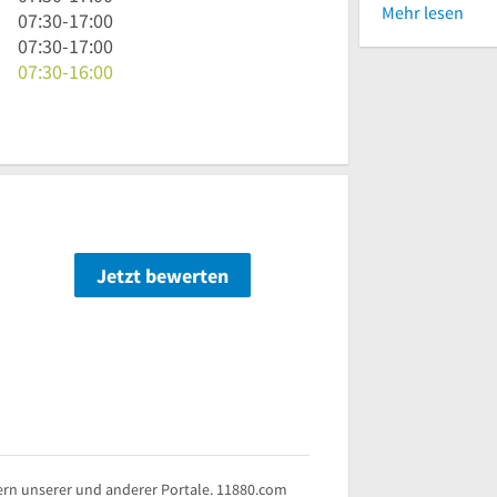
Mehr lesen
30
Uhr
7
07:30
-
17:00
bis
30
Uhr
7
07:30
-
17:00
17
bis
30
Uhr
7
07:30
-
16:00
Uhr
17
bis
30
Uhr
Uhr
17
bis
30
Uhr
17
bis
Uhr
16
Uhr
Jetzt bewerten
n
rn unserer und anderer Portale. 11880.com