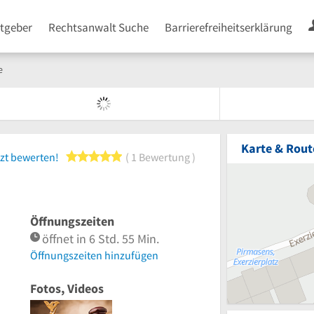
tgeber
Rechtsanwalt Suche
Barrierefreiheitserklärung
e
Karte & Rout
5 von 5 Sternen
zt bewerten!
1 Bewertung
Öffnungszeiten
öffnet in 6 Std. 55 Min.
Öffnungszeiten hinzufügen
Fotos, Videos