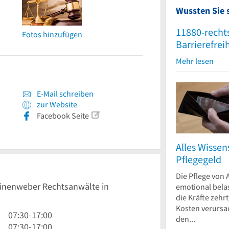
Wussten Sie 
11880-recht
Fotos hinzufügen
Barrierefrei
Mehr lesen
E-Mail schreiben
zur Website
Facebook Seite
Alles Wisse
Pflegegeld
Die Pflege von 
Leinenweber Rechtsanwälte in
emotional bela
die Kräfte zehr
Kosten verursa
7
07:30
-
17:00
den...
Uhr
7
07:30
-
17:00