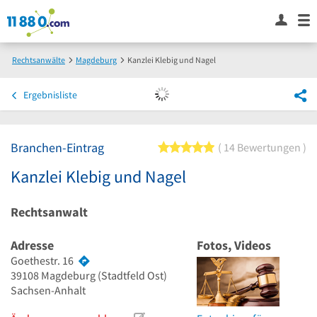
Rechtsanwälte
Magdeburg
Kanzlei Klebig und Nagel
Ergebnisliste
Branchen-Eintrag
5 von 5 Sternen
14 Bewertungen
Kanzlei Klebig und Nagel
Rechtsanwalt
Adresse
Fotos, Videos
Goethestr. 16
39108
Magdeburg
(Stadtfeld Ost)
Sachsen-Anhalt