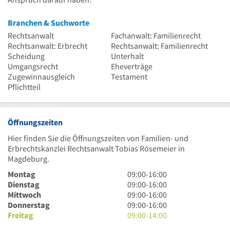
Branchen & Suchworte
Rechtsanwalt
Fachanwalt: Familienrecht
Rechtsanwalt: Erbrecht
Rechtsanwalt: Familienrecht
Scheidung
Unterhalt
Umgangsrecht
Eheverträge
Zugewinnausgleich
Testament
Pflichtteil
Öffnungszeiten
Hier finden Sie die Öffnungszeiten von Familien- und
Erbrechtskanzlei Rechtsanwalt Tobias Rösemeier in
Magdeburg.
9
Montag
09:00
-
16:00
Uhr
9
Dienstag
09:00
-
16:00
bis
Uhr
9
Mittwoch
09:00
-
16:00
16
bis
Uhr
9
Donnerstag
09:00
-
16:00
Uhr
16
bis
Uhr
9
Freitag
09:00
-
14:00
Uhr
16
bis
Uhr