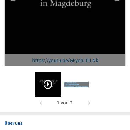
https://youtu.be/GFyebLTILNk
1
von
2
Über uns