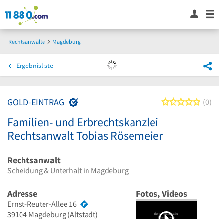
Rechtsanwälte
Magdeburg
Familien- und Erbrechtskanzlei Rechtsanwalt Tobias Rösemeier
Ergebnisliste
GOLD-EINTRAG
0 von
0
Familien- und Erbrechtskanzlei
Rechtsanwalt Tobias Rösemeier
Rechtsanwalt
Scheidung & Unterhalt in Magdeburg
Adresse
Fotos, Videos
Ernst-Reuter-Allee 16
39104
Magdeburg
(Altstadt)