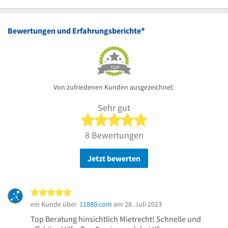
Uhr
18
bis
Uhr
Uhr
18
bis
Uhr
16
*
Bewertungen und Erfahrungsberichte
Uhr
TOP
Von zufriedenen Kunden ausgezeichnet.
Sehr gut
5 von 5 Sternen
8 Bewertungen
Jetzt bewerten
5 von 5 Sternen
ein Kunde über
11880.com
am 28. Juli 2023
Top Beratung hinsichtlich Mietrecht! Schnelle und