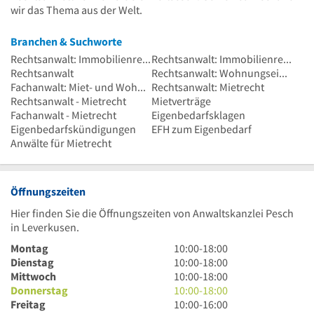
wir das Thema aus der Welt.
Branchen & Suchworte
Rechtsanwalt: Immobilienrecht
Rechtsanwalt: Immobilienrecht
Rechtsanwalt
Rechtsanwalt: Wohnungseigentumsrecht
Fachanwalt: Miet- und Wohnungseigentumsrecht
Rechtsanwalt: Mietrecht
Rechtsanwalt - Mietrecht
Mietverträge
Fachanwalt - Mietrecht
Eigenbedarfsklagen
Eigenbedarfskündigungen
EFH zum Eigenbedarf
Anwälte für Mietrecht
Öffnungszeiten
Hier finden Sie die Öffnungszeiten von Anwaltskanzlei Pesch
in Leverkusen.
10
Montag
10:00
-
18:00
Uhr
10
Dienstag
10:00
-
18:00
bis
Uhr
10
Mittwoch
10:00
-
18:00
18
bis
Uhr
10
Donnerstag
10:00
-
18:00
Uhr
18
bis
Uhr
10
Freitag
10:00
-
16:00