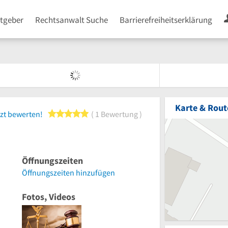
tgeber
Rechtsanwalt Suche
Barrierefreiheitserklärung
Karte & Rout
5 von 5 Sternen
zt bewerten!
1 Bewertung
Öffnungszeiten
Öffnungszeiten hinzufügen
Fotos, Videos