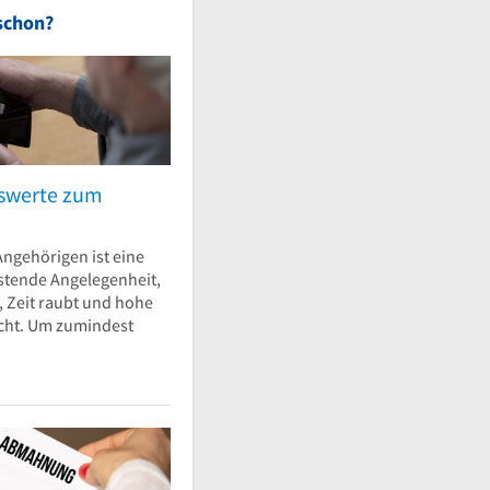
schon?
nswerte zum
Angehörigen ist eine
stende Angelegenheit,
t, Zeit raubt und hohe
cht. Um zumindest