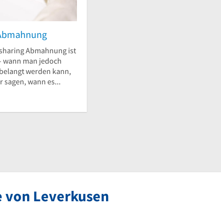
g Abmahnung
sharing Abmahnung ist
 – wann man jedoch
 belangt werden kann,
ir sagen, wann es...
e von Leverkusen