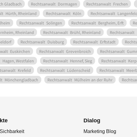
ch Gladbach
Rechtsanwalt
Dormagen
Rechtsanwalt
Frechen
lt
Hürth, Rheinland
Rechtsanwalt
Köln
Rechtsanwalt
Langenfeld
lheim
Rechtsanwalt
Solingen
Rechtsanwalt
Bergheim, Erft
Re
rnheim, Rheinland
Rechtsanwalt
Brühl, Rheinland
Rechtsanwalt
eldorf
Rechtsanwalt
Duisburg
Rechtsanwalt
Erftstadt
Rechts
walt
Euskirchen
Rechtsanwalt
Grevenbroich
Rechtsanwalt
Gumm
t
Hagen, Westfalen
Rechtsanwalt
Hennef, Sieg
Rechtsanwalt
Kerp
tsanwalt
Krefeld
Rechtsanwalt
Lüdenscheid
Rechtsanwalt
Meer
lt
Mönchengladbach
Rechtsanwalt
Mülheim an der Ruhr
Rechtsa
kte
Dialog
Sichbarkeit
Marketing Blog