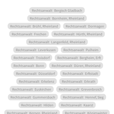
Rechtsanwalt
Bergisch Gladbach
Rechtsanwalt
Bornheim, Rheinland
Rechtsanwalt
Brühl, Rheinland
Rechtsanwalt
Dormagen
Rechtsanwalt
Frechen
Rechtsanwalt
Hürth, Rheinland
Rechtsanwalt
Langenfeld, Rheinland
Rechtsanwalt
Leverkusen
Rechtsanwalt
Pulheim
Rechtsanwalt
Troisdorf
Rechtsanwalt
Bergheim, Erft
Rechtsanwalt
Bonn
Rechtsanwalt
Düren, Rheinland
Rechtsanwalt
Düsseldorf
Rechtsanwalt
Erftstadt
Rechtsanwalt
Erkelenz
Rechtsanwalt
Erkrath
Rechtsanwalt
Euskirchen
Rechtsanwalt
Grevenbroich
Rechtsanwalt
Gummersbach
Rechtsanwalt
Hennef, Sieg
Rechtsanwalt
Hilden
Rechtsanwalt
Kaarst
Rechtsanwalt
Kerpen, Rheinland
Rechtsanwalt
Königswinter