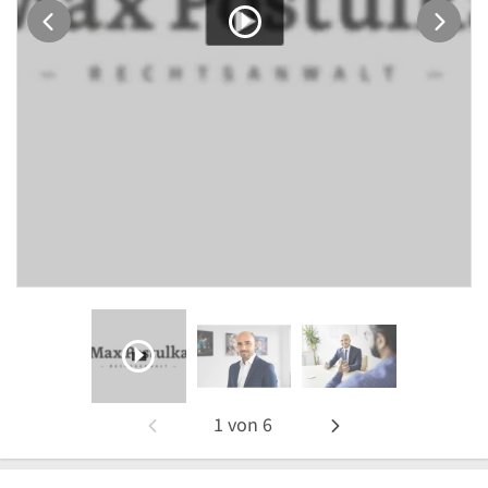
1
von
6