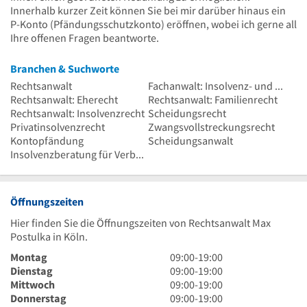
Innerhalb kurzer Zeit können Sie bei mir darüber hinaus ein
P-Konto (Pfändungsschutzkonto) eröffnen, wobei ich gerne all
Ihre offenen Fragen beantworte.
Branchen & Suchworte
Rechtsanwalt
Fachanwalt: Insolvenz- und Sanierungsrecht
Rechtsanwalt: Eherecht
Rechtsanwalt: Familienrecht
Rechtsanwalt: Insolvenzrecht
Scheidungsrecht
Privatinsolvenzrecht
Zwangsvollstreckungsrecht
Kontopfändung
Scheidungsanwalt
Insolvenzberatung für Verbraucher
Öffnungszeiten
Hier finden Sie die Öffnungszeiten von Rechtsanwalt Max
Postulka in Köln.
9
Montag
09:00
-
19:00
Uhr
9
Dienstag
09:00
-
19:00
bis
Uhr
9
Mittwoch
09:00
-
19:00
19
bis
Uhr
9
Donnerstag
09:00
-
19:00