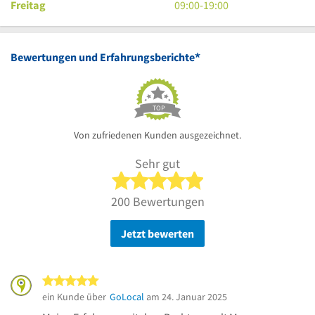
Uhr
19
bis
Uhr
9
Freitag
09:00
-
19:00
Uhr
19
bis
Uhr
Uhr
19
bis
Uhr
19
*
Bewertungen und Erfahrungsberichte
Uhr
TOP
Von zufriedenen Kunden ausgezeichnet.
Sehr gut
5 von 5 Sternen
200 Bewertungen
Jetzt bewerten
5 von 5 Sternen
ein Kunde über
GoLocal
am 24. Januar 2025