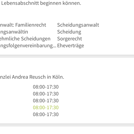
n Lebensabschnitt beginnen können.
nwalt: Familienrecht
Scheidungsanwalt
ngsanwältin
Scheidung
ehmliche Scheidungen
Sorgerecht
Scheidungsfolgenvereinbarungen
Eheverträge
anzlei Andrea Reusch in Köln.
8
08:00
-
17:30
Uhr
8
08:00
-
17:30
bis
Uhr
8
08:00
-
17:30
17
bis
Uhr
8
08:00
-
17:30
Uhr
17
bis
Uhr
8
08:00
-
17:30
30
Uhr
17
bis
Uhr
30
Uhr
17
bis