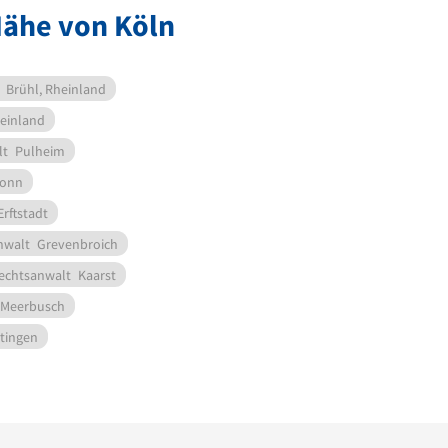
Nähe von Köln
Brühl, Rheinland
einland
lt
Pulheim
onn
Erftstadt
nwalt
Grevenbroich
echtsanwalt
Kaarst
Meerbusch
tingen