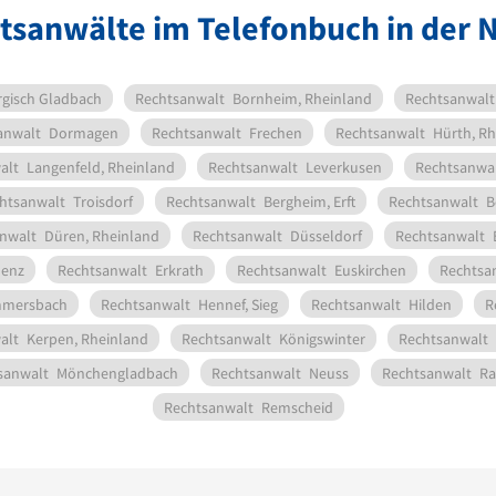
tsanwälte im Telefonbuch in der 
rgisch Gladbach
Rechtsanwalt
Bornheim, Rheinland
Rechtsanwalt
anwalt
Dormagen
Rechtsanwalt
Frechen
Rechtsanwalt
Hürth, Rh
alt
Langenfeld, Rheinland
Rechtsanwalt
Leverkusen
Rechtsanwa
htsanwalt
Troisdorf
Rechtsanwalt
Bergheim, Erft
Rechtsanwalt
B
nwalt
Düren, Rheinland
Rechtsanwalt
Düsseldorf
Rechtsanwalt
lenz
Rechtsanwalt
Erkrath
Rechtsanwalt
Euskirchen
Rechtsa
mersbach
Rechtsanwalt
Hennef, Sieg
Rechtsanwalt
Hilden
R
alt
Kerpen, Rheinland
Rechtsanwalt
Königswinter
Rechtsanwalt
sanwalt
Mönchengladbach
Rechtsanwalt
Neuss
Rechtsanwalt
Ra
Rechtsanwalt
Remscheid