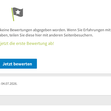
30
Uhr
17
30
Uhr
30
 keine Bewertungen abgegeben worden. Wenn Sie Erfahrungen mit
n, teilen Sie diese hier mit anderen Seitenbesuchern.
jetzt die erste Bewertung ab!
Jetzt bewerten
 04.07.2026.