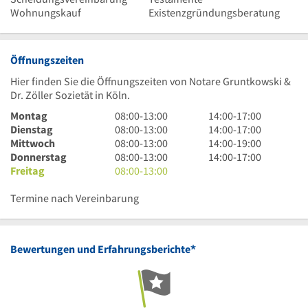
Wohnungskauf
Existenzgründungsberatung
Öffnungszeiten
Hier finden Sie die Öffnungszeiten von Notare Gruntkowski &
Dr. Zöller Sozietät in Köln.
8
14
Montag
08:00
-
13:00
14:00
-
17:00
Uhr
8
Uhr
14
Dienstag
08:00
-
13:00
14:00
-
17:00
bis
Uhr
8
bis
Uhr
14
Mittwoch
08:00
-
13:00
14:00
-
19:00
13
bis
Uhr
8
17
bis
Uhr
14
Donnerstag
08:00
-
13:00
14:00
-
17:00
Uhr
13
bis
Uhr
8
Uhr
17
bis
Uhr
Freitag
08:00
-
13:00
Uhr
13
bis
Uhr
Uhr
19
bis
Uhr
13
bis
Uhr
17
Termine nach Vereinbarung
Uhr
13
Uhr
Uhr
*
Bewertungen und Erfahrungsberichte