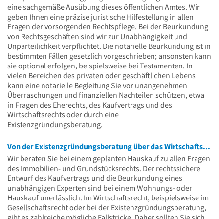
eine sachgemäße Ausübung dieses öffentlichen Amtes. Wir
geben Ihnen eine präzise juristische Hilfestellung in allen
Fragen der vorsorgenden Rechtspflege. Bei der Beurkundung
von Rechtsgeschäften sind wir zur Unabhängigkeit und
Unparteilichkeit verpflichtet. Die notarielle Beurkundung ist in
bestimmten Fällen gesetzlich vorgeschrieben; ansonsten kann
sie optional erfolgen, beispielsweise bei Testamenten. In
vielen Bereichen des privaten oder geschäftlichen Lebens
kann eine notarielle Begleitung Sie vor unangenehmen
Überraschungen und finanziellen Nachteilen schützen, etwa
in Fragen des Eherechts, des Kaufvertrags und des
Wirtschaftsrechts oder durch eine
Existenzgründungsberatung.
Von der Existenzgründungsberatung über das Wirtschaftsrecht bis zum Eherecht: kompetente und unabhängige Beratung
Wir beraten Sie bei einem geplanten Hauskauf zu allen Fragen
des Immobilien- und Grundstücksrechts. Der rechtssichere
Entwurf des Kaufvertrags und die Beurkundung eines
unabhängigen Experten sind bei einem Wohnungs- oder
Hauskauf unerlässlich. Im Wirtschaftsrecht, beispielsweise im
Gesellschaftsrecht oder bei der Existenzgründungsberatung,
gibt es zahlreiche mögliche Fallstricke. Daher sollten Sie sich