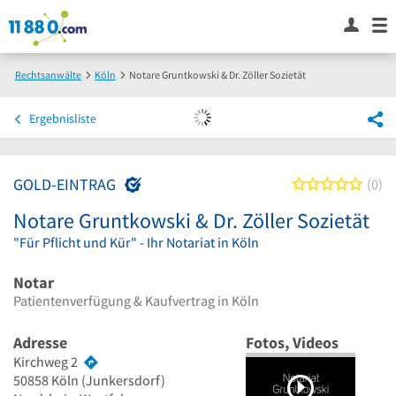
Rechtsanwälte
Köln
Notare Gruntkowski & Dr. Zöller Sozietät
Ergebnisliste
GOLD-EINTRAG
0 von
0
Notare Gruntkowski & Dr. Zöller Sozietät
"Für Pflicht und Kür" - Ihr Notariat in Köln
Notar
Patientenverfügung & Kaufvertrag in Köln
Adresse
Fotos, Videos
Kirchweg 2
50858
Köln
(Junkersdorf)