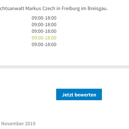
echtsanwalt Markus Czech in Freiburg im Breisgau.
9
09:00
-
18:00
Uhr
9
09:00
-
18:00
bis
Uhr
9
09:00
-
18:00
18
bis
Uhr
9
09:00
-
18:00
Uhr
18
bis
Uhr
9
09:00
-
18:00
Uhr
18
bis
Uhr
Uhr
18
bis
Uhr
18
Uhr
Jetzt bewerten
ternen
 November 2019