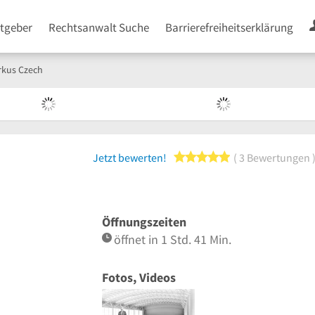
tgeber
Rechtsanwalt Suche
Barrierefreiheitserklärung
rkus Czech
5 von 5 Sternen
Jetzt bewerten!
3 Bewertungen
Öffnungszeiten
öffnet in 1 Std. 41 Min.
Fotos, Videos