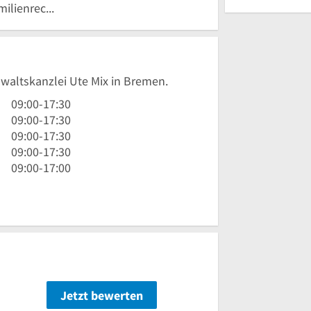
Fachanwalt: Familienrecht
nwaltskanzlei Ute Mix in Bremen.
9
09:00
-
17:30
Uhr
9
09:00
-
17:30
bis
Uhr
9
09:00
-
17:30
17
bis
Uhr
9
09:00
-
17:30
Uhr
17
bis
Uhr
9
09:00
-
17:00
30
Uhr
17
bis
Uhr
30
Uhr
17
bis
30
Uhr
17
30
Uhr
Jetzt bewerten
n