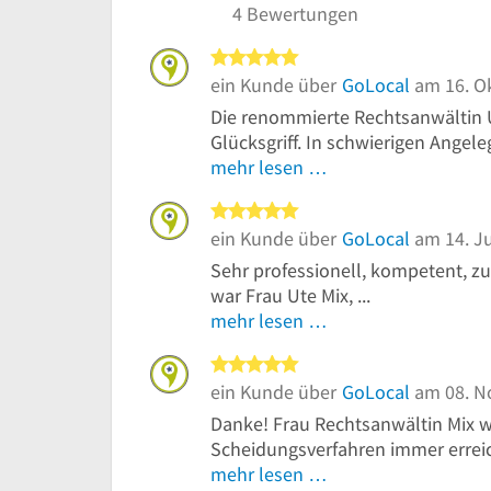
4 Bewertungen
5 von 5 Sternen
ein Kunde über
GoLocal
am 16. O
Die renommierte Rechtsanwältin Ut
Glücksgriff. In schwierigen Angele
mehr lesen …
5 von 5 Sternen
ein Kunde über
GoLocal
am 14. Ju
Sehr professionell, kompetent, zuv
war Frau Ute Mix, ...
mehr lesen …
5 von 5 Sternen
ein Kunde über
GoLocal
am 08. N
Danke! Frau Rechtsanwältin Mix w
Scheidungsverfahren immer erreich
mehr lesen …