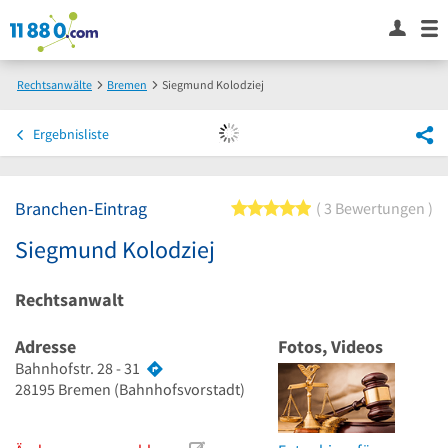
Rechtsanwälte
Bremen
Siegmund Kolodziej
Ergebnisliste
Branchen-Eintrag
5 von 5 Sternen
3 Bewertungen
Siegmund Kolodziej
Rechtsanwalt
Adresse
Fotos, Videos
Bahnhofstr. 28 - 31
28195
Bremen
(Bahnhofsvorstadt)