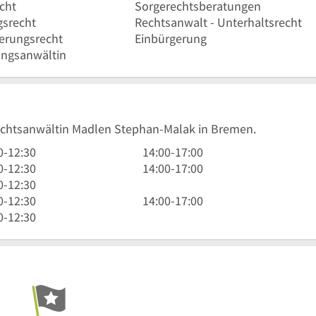
cht
Sorgerechtsberatungen
srecht
Rechtsanwalt - Unterhaltsrecht
erungsrecht
Einbürgerung
ngsanwältin
Rechtsanwältin Madlen Stephan-Malak in Bremen.
14
0
-
12:30
14:00
-
17:00
Uhr
14
0
-
12:30
14:00
-
17:00
bis
Uhr
0
-
12:30
17
bis
14
0
-
12:30
14:00
-
17:00
Uhr
17
Uhr
0
-
12:30
Uhr
bis
17
Uhr