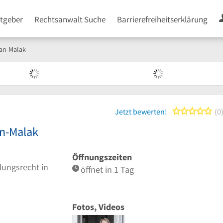
tgeber
Rechtsanwalt Suche
Barrierefreiheitserklärung
an-Malak
0 
Jetzt bewerten!
0
n-Malak
Öffnungszeiten
dungsrecht in
öffnet in 1 Tag
Fotos, Videos