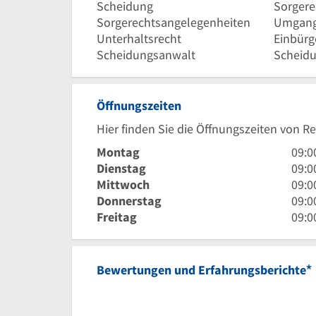
Scheidung
Sorgere
Sorgerechtsangelegenheiten
Umgang
Unterhaltsrecht
Einbürg
Scheidungsanwalt
Scheidu
Öffnungszeiten
Hier finden Sie die Öffnungszeiten von 
9
Montag
09:0
Uhr
9
Dienstag
09:0
bis
Uhr
9
Mittwoch
09:0
12
bis
Uhr
9
Donnerstag
09:0
Uhr
12
bis
Uhr
9
Freitag
09:0
30
Uhr
12
bis
Uhr
30
Uhr
12
bis
30
Uhr
12
*
Bewertungen und Erfahrungsberichte
30
Uhr
30