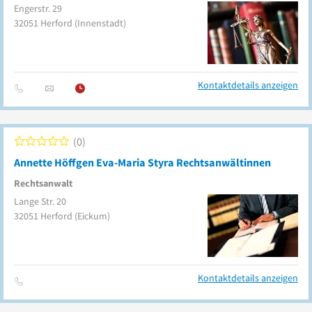
Engerstr. 29
32051
Herford
(Innenstadt)
Kontaktdetails anzeigen
0
Annette Höffgen Eva-Maria Styra Rechtsanwältinnen
Rechtsanwalt
Lange Str. 20
32051
Herford
(Eickum)
Kontaktdetails anzeigen