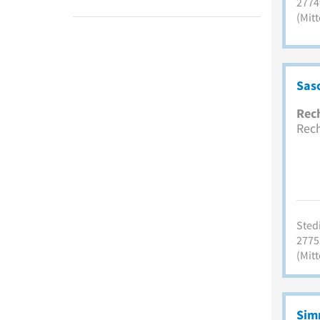
2774
(Mitt
Sas
Rec
Rech
Stedi
2775
(Mitt
Sim