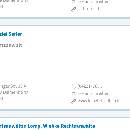
9
Delmenhorst
E-Mail schreiben
e)
ra-holtus.de
lei Seiter
htsanwalt
nger Str. 39 A
(04221) 98…
3
Delmenhorst
E-Mail schreiben
e)
www.kanzlei-seiter.de
htsanwältin Lomp, Wiebke Rechtsanwälte