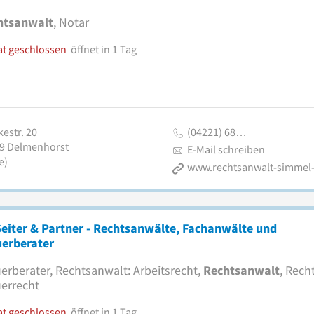
htsanwalt
, Notar
at geschlossen
öffnet in 1 Tag
estr. 20
(04221) 68…
9
Delmenhorst
E-Mail schreiben
e)
Seiter & Partner - Rechtsanwälte, Fachanwälte und
uerberater
erberater, Rechtsanwalt: Arbeitsrecht,
Rechtsanwalt
, Rech
errecht
at geschlossen
öffnet in 1 Tag