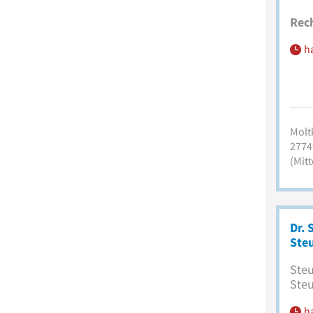
Rec
h
Moltk
2774
(Mitt
Dr. 
Ste
Steu
Steu
h