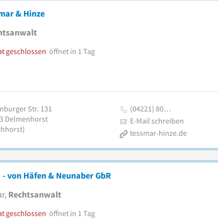
mar & Hinze
htsanwalt
at geschlossen
öffnet in 1 Tag
nburger Str. 131
(04221) 80…
3
Delmenhorst
E-Mail schreiben
chhorst)
tessmar-hinze.de
 - von Häfen & Neunaber GbR
r,
Rechtsanwalt
at geschlossen
öffnet in 1 Tag