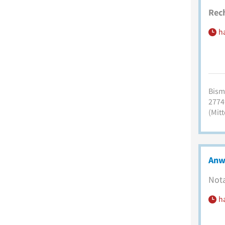
Rec
h
Bism
2774
(Mitt
Anw
Nota
h