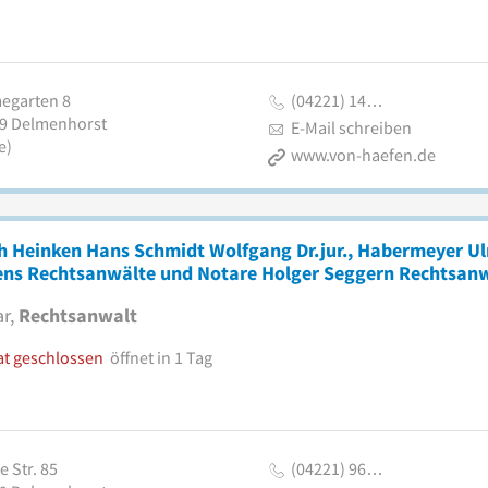
egarten 8
(04221) 14…
9
Delmenhorst
E-Mail schreiben
e)
www.von-haefen.de
h Heinken Hans Schmidt Wolfgang Dr.jur., Habermeyer Ulr
ens Rechtsanwälte und Notare Holger Seggern Rechtsan
r,
Rechtsanwalt
at geschlossen
öffnet in 1 Tag
 Str. 85
(04221) 96…