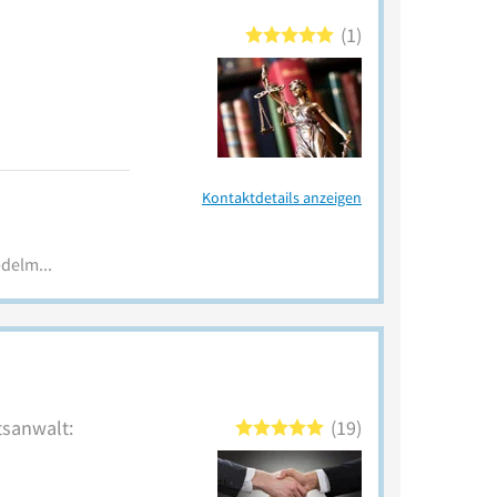
1
Kontaktdetails anzeigen
www.rechtsanwalt-simmel-delmenhorst.de
tsanwalt:
19