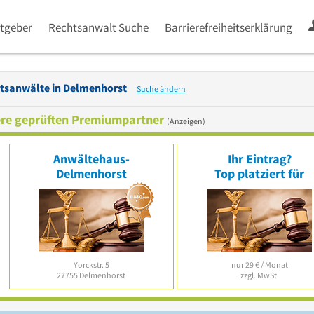
tgeber
Rechtsanwalt Suche
Barrierefreiheitserklärung
tsanwälte in
Delmenhorst
Suche ändern
re geprüften Premiumpartner
(Anzeigen)
Anwältehaus-
Ihr Eintrag?
Delmenhorst
Top platziert für
Yorckstr. 5
nur 29 € / Monat
27755
Delmenhorst
zzgl. MwSt.