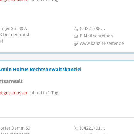
nger Str. 39 A
(04221) 98…
3
Delmenhorst
E-Mail schreiben
e)
www.kanzlei-seiter.de
Armin Holtus Rechtsanwaltskanzlei
htsanwalt
at geschlossen
öffnet in 1 Tag
orter Damm 59
(04221) 91…