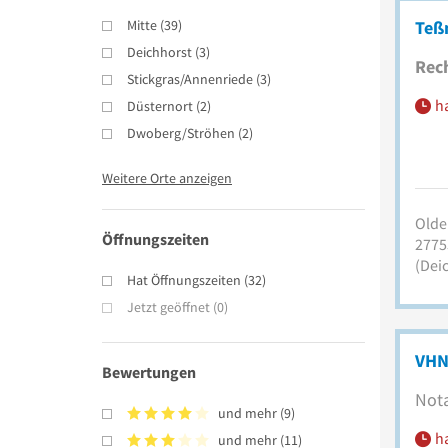
Mitte
(
39
)
Teß
Deichhorst
(
3
)
Rec
Stickgras/Annenriede
(
3
)
h
Düsternort
(
2
)
Dwoberg/Ströhen
(
2
)
Weitere Orte anzeigen
Olde
Öffnungszeiten
2775
(Dei
Hat Öffnungszeiten
(
32
)
Jetzt geöffnet
(
0
)
VHN
Bewertungen
Nota
und mehr
(
9
)
h
und mehr
(
11
)