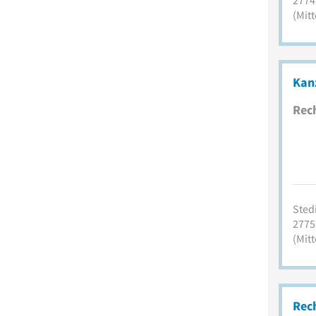
2774
(Mitt
Kanz
Rec
Stedi
2775
(Mitt
Rec