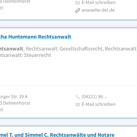
9
Delmenhorst
E-Mail schreiben
e)
anwaelte-del.de
cha Huntemann Rechtsanwalt
htsanwalt
, Rechtsanwalt: Gesellschaftsrecht, Rechtsanwalt
tsanwalt: Steuerrecht
nger Str. 39 A
(04221) 98…
3
Delmenhorst
E-Mail schreiben
e)
mel T. und Simmel C. Rechtsanwälte und Notare