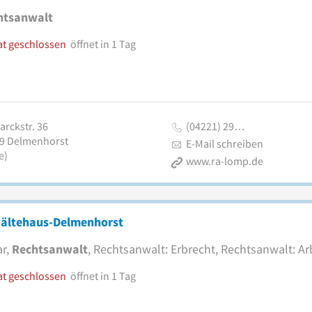
htsanwalt
at geschlossen
öffnet in 1 Tag
arckstr. 36
(04221) 29…
9
Delmenhorst
E-Mail schreiben
e)
www.ra-lomp.de
ältehaus-Delmenhorst
r,
Rechtsanwalt
, Rechtsanwalt: Erbrecht, Rechtsanwalt: Ar
at geschlossen
öffnet in 1 Tag