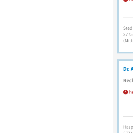
Stedi
2775
(Mitt
Dr. 
Rec
h
Hasp